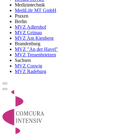
Medizintechnik
MediLife MT GmbH
Praxen
Berlin
MVZ Adlershof
MVZ Grünau
MVZ Am Kienberg
Brandenburg
MVZ "An der Havel"
MVZ Treuenbrietzen
Sachsen
MVZ Coswig
MVZ Radeburg