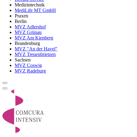
Medizintechnik
MediLife MT GmbH
Praxen
Berlin
MVZ Adlershof
MVZ Grünau
MVZ Am Kienberg
Brandenburg
MVZ "An der Havel"
MVZ Treuenbrietzen
Sachsen
MVZ Coswig
MVZ Radeburg