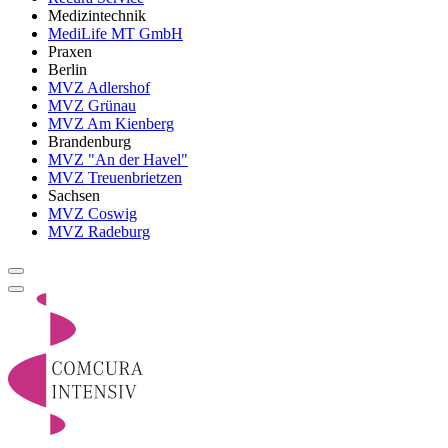
Medizintechnik
MediLife MT GmbH
Praxen
Berlin
MVZ Adlershof
MVZ Grünau
MVZ Am Kienberg
Brandenburg
MVZ "An der Havel"
MVZ Treuenbrietzen
Sachsen
MVZ Coswig
MVZ Radeburg