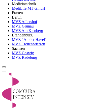
Medizintechnik
MediLife MT GmbH
Praxen
Berlin
MVZ Adlershof
MVZ Grünau
MVZ Am Kienberg
Brandenburg
MVZ "An der Havel"
MVZ Treuenbrietzen
Sachsen
MVZ Coswig
MVZ Radeburg