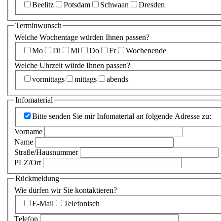
Beelitz
Potsdam
Schwaan
Dresden
Terminwunsch
Welche Wochentage würden Ihnen passen?
Mo
Di
Mi
Do
Fr
Wochenende
Welche Uhrzeit würde Ihnen passen?
vormittags
mittags
abends
Infomaterial
Bitte senden Sie mir Infomaterial an folgende Adresse zu:
Vorname
Name
Straße/Hausnummer
PLZ/Ort
Rückmeldung
Wie dürfen wir Sie kontaktieren?
E-Mail
Telefonisch
Telefon